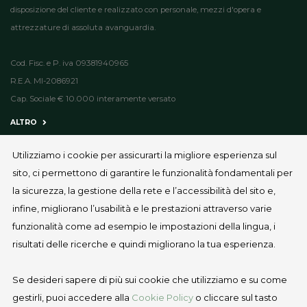
disposizione del cliente e realizzato con personale, mezzi d'opera e
attrezzature di assoluta avanguardia.
Cod. Fisc. e P. iva 09381940965
R.E.A. MI-2086921
Cap. Sociale € 10.000 interamente versato
ALTRO
CONTATTACI
Utilizziamo i cookie per assicurarti la migliore esperienza sul
sito, ci permettono di garantire le funzionalità fondamentali per
Sede Legale: Via Manzoni, 43 - 20121 - Milano (MI)
la sicurezza, la gestione della rete e l’accessibilità del sito e,
Sede Operativa: Viale Svezia 7 - 20066 - Melzo (MI)
infine, migliorano l’usabilità e le prestazioni attraverso varie
funzionalità come ad esempio le impostazioni della lingua, i
ufficio@geco-costruzioni.it
risultati delle ricerche e quindi migliorano la tua esperienza.
Contatti
Se desideri sapere di più sui cookie che utilizziamo e su come
Privacy Policy
gestirli, puoi accedere alla
Cookie Policy
o cliccare sul tasto
Cookies Policy